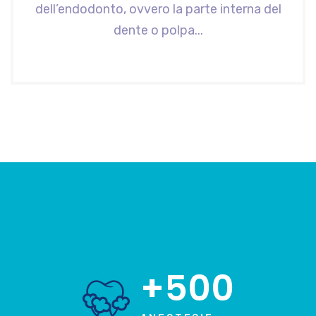
dell’endodonto, ovvero la parte interna del
dente o polpa...
+500