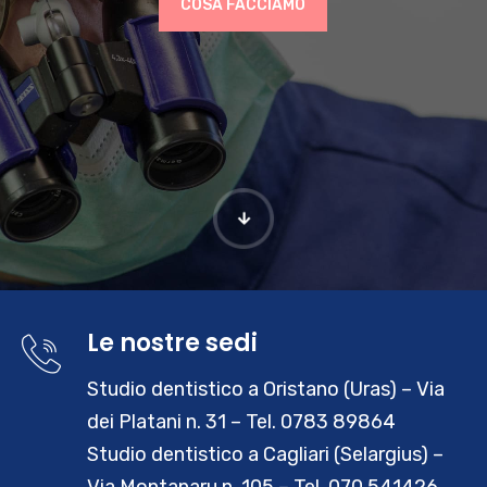
COSA FACCIAMO
Le nostre sedi
RA
Studio dentistico a Oristano (Uras)
– Via
dei Platani n. 31 – Tel. 0783 89864
Studio dentistico a Cagliari (Selargius)
–
Via Montanaru n. 105 – Tel. 070 541426