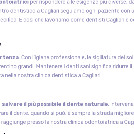
ontoiatrici
per rispondere a le esigenze più diverse, dal
entro dentistico a Cagliari seguiamo ogni paziente con 
cifica. È così che lavoriamo come dentisti Cagliari e c
e
artenza
. Con l’igiene professionale, le sigillature dei so
ntino grandi. Mantenere i denti sani significa ridurre il
 nella nostra clinica dentistica a Cagliari.
i
salvare il più possibile il dente naturale
, intervene
rvare il dente, quando si può, è sempre la strada migliore
raggiunge presso la nostra clinica odontoiatrica a Cagli