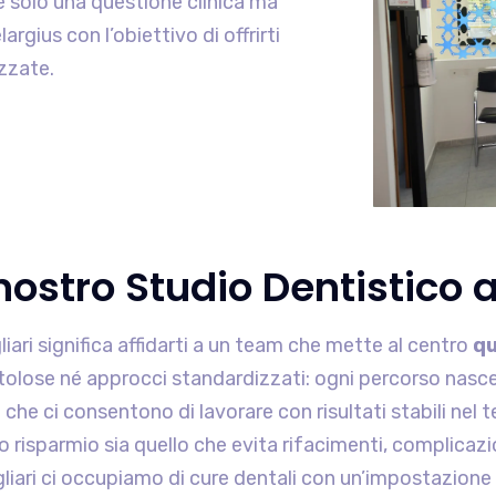
è solo una questione clinica ma
argius con l’obiettivo di offrirti
izzate.
nostro Studio Dentistico a
liari significa affidarti a un team che mette al centro
qu
ttolose né approcci standardizzati: ogni percorso nasc
i che ci consentono di lavorare con risultati stabili nel
ero risparmio sia quello che evita rifacimenti, complic
liari ci occupiamo di cure dentali con un’impostazione