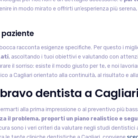
nire in modo mirato e offrirti un’esperienza più serena,
 paziente
bocca racconta esigenze specifiche. Per questo i miglior
zati
, ascoltando i tuoi obiettivi e valutando con attenz
are il sorriso: esiste il modo giusto per te, e noi lavor
 a Cagliari orientato alla continuità, al risultato e alla
bravo dentista a Cagliar
fermarti alla prima impressione o al preventivo più bas
za il problema, proporti un piano realistico e seg
a sono i veri criteri da valutare negli studi dentistici
a le tante cliniche dentistiche a Cagliari, conviene
sceg