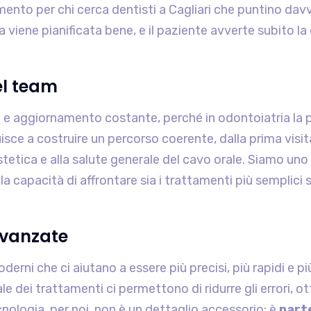
imento per chi cerca dentisti a Cagliari che puntino davv
 viene pianificata bene, e il paziente avverte subito la 
el team
 e aggiornamento costante, perché in odontoiatria la 
sce a costruire un percorso coerente, dalla prima visita 
stetica e alla salute generale del cavo orale. Siamo uno
r la capacità di affrontare sia i trattamenti più semplic
avanzate
ni che ci aiutano a essere più precisi, più rapidi e più a
tale dei trattamenti ci permettono di ridurre gli errori,
nologia, per noi, non è un dettaglio accessorio: è
parte