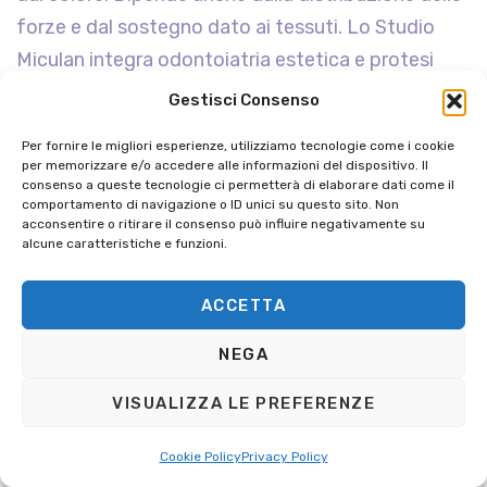
forze e dal sostegno dato ai tessuti. Lo Studio
Miculan integra odontoiatria estetica e protesi
dentaria nel progetto implantare, affinché chirurgia
Gestisci Consenso
e riabilitazione lavorino verso lo stesso risultato.
Per fornire le migliori esperienze, utilizziamo tecnologie come i cookie
per memorizzare e/o accedere alle informazioni del dispositivo. Il
Follow-up e assistenza post-
consenso a queste tecnologie ci permetterà di elaborare dati come il
trattamento
comportamento di navigazione o ID unici su questo sito. Non
acconsentire o ritirare il consenso può influire negativamente su
alcune caratteristiche e funzioni.
Dopo la consegna dei denti fissi comincia una fase
fondamentale: mantenere sani impianti, gengive e
ACCETTA
protesi. I controlli consentono di verificare
NEGA
stabilità, occlusione, igiene e condizioni dei
tessuti, intervenendo precocemente quando
VISUALIZZA LE PREFERENZE
compare un segnale da valutare. Gli impianti non
sviluppano carie, ma i tessuti circostanti possono
Cookie Policy
Privacy Policy